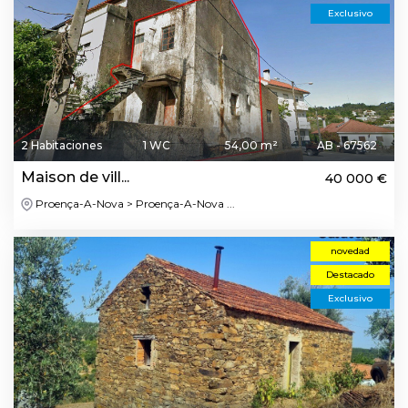
Exclusivo
2 Habitaciones
1 WC
54,00 m²
AB - 67562
Maison de vill...
40 000 €
Proença-A-Nova > Proença-A-Nova ...
novedad
Destacado
Exclusivo