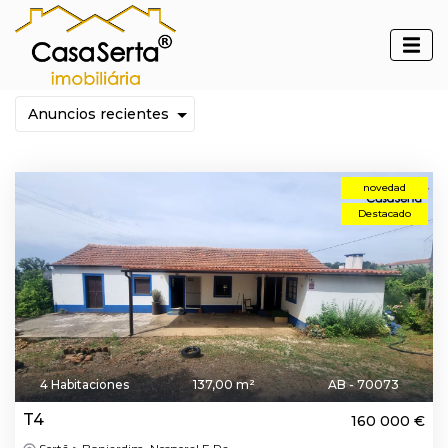
Inmuebles
novedad
Destacado
4 Habitaciones
137,00 m²
AB - 70073
T4
160 000 €