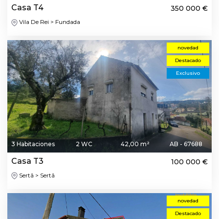
Casa T4
350 000 €
Vila De Rei > Fundada
novedad
Destacado
Exclusivo
3 Habitaciones
2 WC
42,00 m²
AB - 67688
Casa T3
100 000 €
Sertã > Sertã
novedad
Destacado