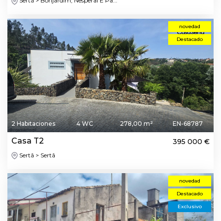
Sertã > Bonjardim, Nesperal E Pa...
novedad
Destacado
2 Habitaciones
4 WC
278,00 m²
EN-68787
Casa T2
395 000 €
Sertã > Sertã
novedad
Destacado
Exclusivo