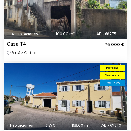
4 Habitaciones
100,00 m²
AB - 68275
Casa T4
76 000 €
Sertã > Castelo
novedad
Destacado
Exclusivo
4 Habitaciones
3 WC
168,00 m²
AB - 67949