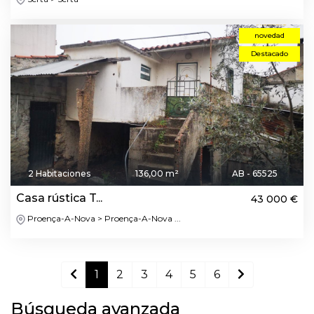
novedad
Destacado
2 Habitaciones
136,00 m²
AB - 65525
Casa rústica T...
43 000 €
Proença-A-Nova > Proença-A-Nova ...
1
2
3
4
5
6
Búsqueda avanzada