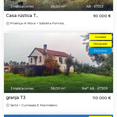
3 Habitaciones
59,00 m²
AB - 67553
Casa rústica T...
90 000 €
Proença-A-Nova > Sobreira Formos...
novedad
Destacado
Exclusivo
3 Habitaciones
56,00 m²
Refº AB - 67309
granja T3
110 000 €
Sertã > Cumeada E Marmeleiro