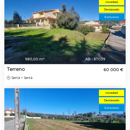
novedad
Destacado
Exclusivo
980,00 m²
AB - 67039
Terreno
60 000 €
Sertã > Sertã
novedad
Destacado
Exclusivo