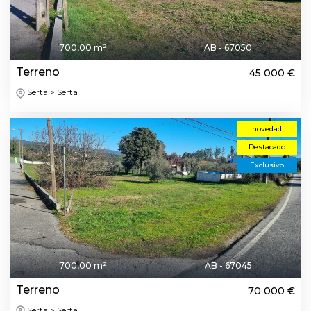
700,00 m²
AB - 67050
Terreno
45 000 €
Sertã > Sertã
novedad
Destacado
Exclusivo
700,00 m²
AB - 67045
Terreno
70 000 €
Sertã > Sertã