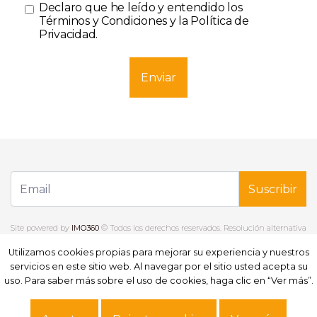
Declaro que he leído y entendido los
Términos y Condiciones y la Política de
Privacidad
.
Enviar
Suscribir
Site powered by
IMO360
© Todos los derechos reservados.
Resolución alternativa
de litigios
.
Política de privacidad.
Términos y Condiciones.
Datos personales.
Utilizamos cookies propias para mejorar su experiencia y nuestros
Utilizamos cookies propias para mejorar su experiencia y nuestros
Libro de reclamaciones
servicios en este sitio web. Al navegar por el sitio usted acepta su
servicios en este sitio web. Al navegar por el sitio usted acepta su
uso. Para saber más sobre el uso de cookies, haga clic en “Ver más”.
uso. Para saber más sobre el uso de cookies, haga clic en “Ver más”.