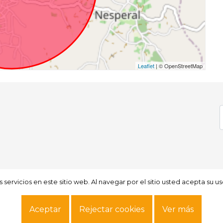
Leaflet
| © OpenStreetMap
servicios en este sitio web. Al navegar por el sitio usted acepta su u
servicios en este sitio web. Al navegar por el sitio usted acepta su u
Aceptar
Aceptar
Rejectar cookies
Rejectar cookies
Ver más
Ver más