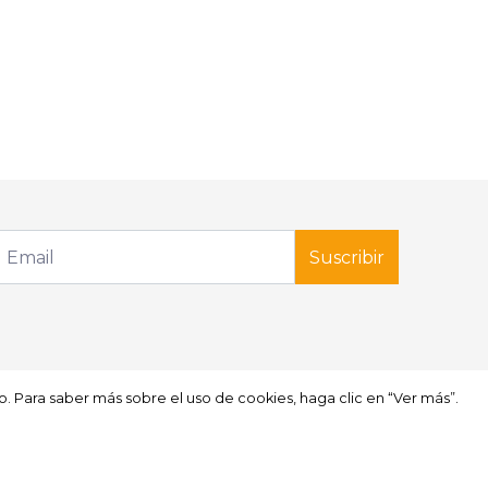
Suscribir
so. Para saber más sobre el uso de cookies, haga clic en “Ver más”.
so. Para saber más sobre el uso de cookies, haga clic en “Ver más”.