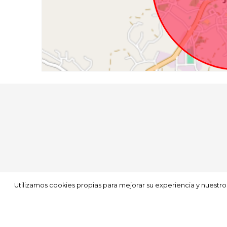
Utilizamos cookies propias para mejorar su experiencia y nuestros 
Utilizamos cookies propias para mejorar su experiencia y nuestros 