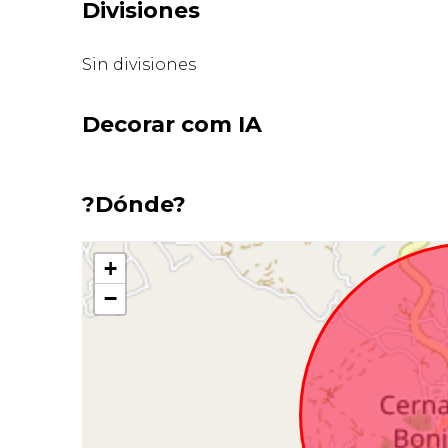
Divisiones
Sin divisiones
Decorar com IA
?Dónde?
+
−