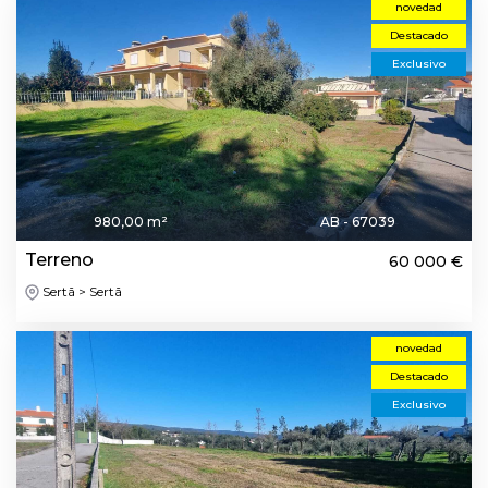
novedad
Destacado
Exclusivo
980,00 m²
AB - 67039
Terreno
60 000 €
Sertã > Sertã
novedad
Destacado
Exclusivo