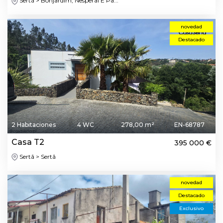
Sertã > Bonjardim, Nesperal E Pa...
novedad
Destacado
2 Habitaciones
4 WC
278,00 m²
EN-68787
Casa T2
395 000 €
Sertã > Sertã
novedad
Destacado
Exclusivo