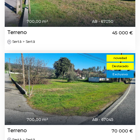
700,00 m²
AB - 67050
Terreno
45 000 €
Sertã > Sertã
novedad
Destacado
Exclusivo
700,00 m²
AB - 67045
Terreno
70 000 €
Sertã > Sertã