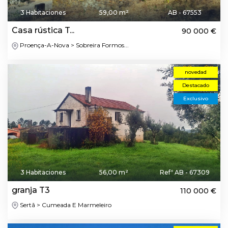
3 Habitaciones
59,00 m²
AB - 67553
Casa rústica T...
90 000 €
Proença-A-Nova > Sobreira Formos...
novedad
Destacado
Exclusivo
3 Habitaciones
56,00 m²
Refº AB - 67309
granja T3
110 000 €
Sertã > Cumeada E Marmeleiro