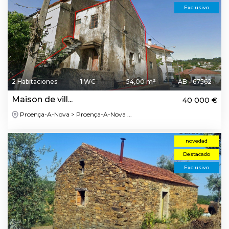
Exclusivo
2 Habitaciones
1 WC
54,00 m²
AB - 67562
Maison de vill...
40 000 €
Proença-A-Nova > Proença-A-Nova ...
novedad
Destacado
Exclusivo