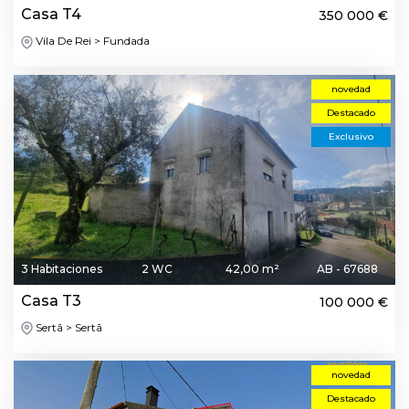
Casa T4
350 000 €
Vila De Rei > Fundada
novedad
Destacado
Exclusivo
3 Habitaciones
2 WC
42,00 m²
AB - 67688
Casa T3
100 000 €
Sertã > Sertã
novedad
Destacado