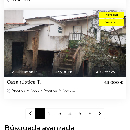
novedad
Destacado
2 Habitaciones
136,00 m²
AB - 65525
Casa rústica T...
43 000 €
Proença-A-Nova > Proença-A-Nova ...
1
2
3
4
5
6
Búsqueda avanzada