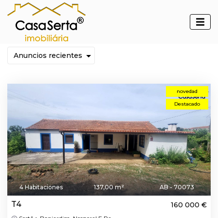
Inmuebles
novedad
Destacado
4 Habitaciones
137,00 m²
AB - 70073
T4
160 000 €