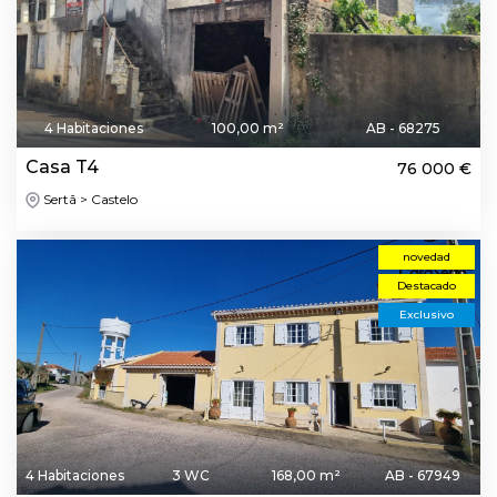
4 Habitaciones
100,00 m²
AB - 68275
Casa T4
76 000 €
Sertã > Castelo
novedad
Destacado
Exclusivo
4 Habitaciones
3 WC
168,00 m²
AB - 67949