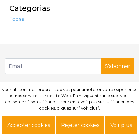
Categorias
Todas
S'abonner
Site powered by
IMO360
© Tous droits réservés.
Modes alternatifs de résolution
Nous utilisons nos propres cookies pour améliorer votre expérience
Nous utilisons nos propres cookies pour améliorer votre expérience
des conflits
.
Protection des donnés.
Termes et conditions.
données
et nos services sur ce site Web. En naviguant sur le site, vous
et nos services sur ce site Web. En naviguant sur le site, vous
personnelles.
Livre de réclamation
consentez à son utilisation. Pour en savoir plus sur l'utilisation des
consentez à son utilisation. Pour en savoir plus sur l'utilisation des
cookies, cliquez sur “Voir plus“.
cookies, cliquez sur “Voir plus“.
Accepter cookies
Accepter cookies
Rejeter cookies
Rejeter cookies
Voir plus
Voir plus