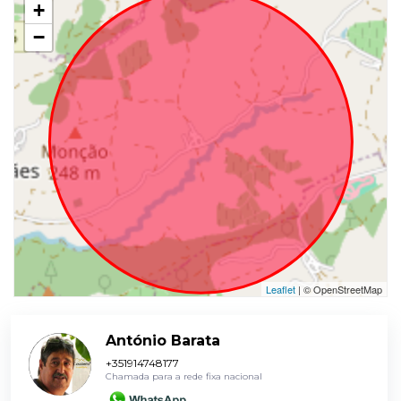
+
−
Leaflet
| © OpenStreetMap
António Barata
+351914748177
Chamada para a rede fixa nacional