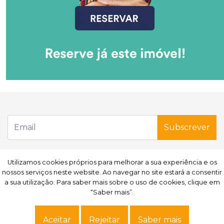
Subscrever
Site powered by
IMO360
© Todos os direitos reservados.
Centro de resolução de
Utilizamos cookies próprios para melhorar a sua experiência e os
Utilizamos cookies próprios para melhorar a sua experiência e os
litígios
.
Política de Privacidade.
Termos e condições.
Dados pessoais.
Livro de
nossos serviços neste website. Ao navegar no site estará a consentir
nossos serviços neste website. Ao navegar no site estará a consentir
reclamações
a sua utilização. Para saber mais sobre o uso de cookies, clique em
a sua utilização. Para saber mais sobre o uso de cookies, clique em
“Saber mais”.
“Saber mais”.
Aceitar
Aceitar
Rejeitar
Rejeitar
Saber mais
Saber mais