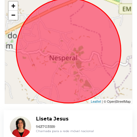
+
−
Leaflet
| © OpenStreetMap
Liseta Jesus
963703559
Chamada para a rede móvel nacional