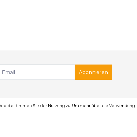
Abonnieren
r Website stimmen Sie der Nutzung zu. Um mehr über die Verwendung
r Website stimmen Sie der Nutzung zu. Um mehr über die Verwendung