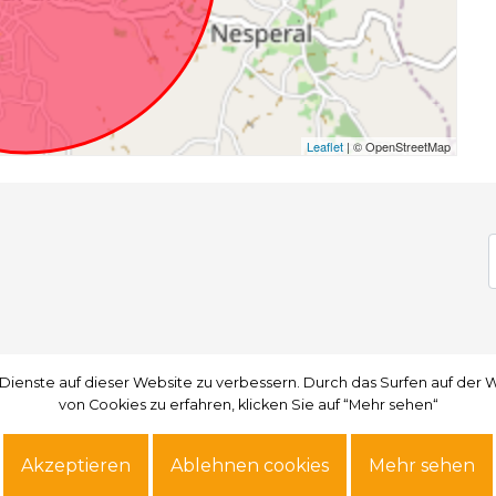
Leaflet
| © OpenStreetMap
 Dienste auf dieser Website zu verbessern. Durch das Surfen auf de
 Dienste auf dieser Website zu verbessern. Durch das Surfen auf de
von Cookies zu erfahren, klicken Sie auf “Mehr sehen“
von Cookies zu erfahren, klicken Sie auf “Mehr sehen“
Akzeptieren
Akzeptieren
Ablehnen cookies
Ablehnen cookies
Mehr sehen
Mehr sehen