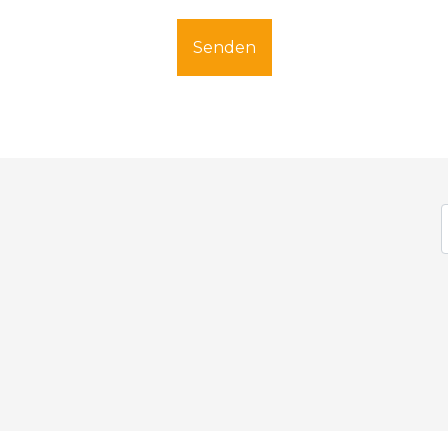
Senden
tbeilegung
.
Datenschutz-Bestimmungen.
Geschäftsbedingungen.
persönliche Daten