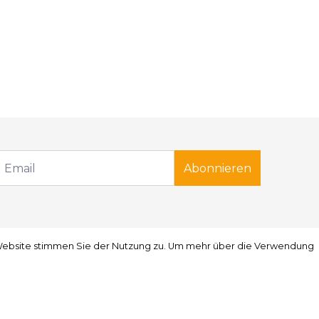
Abonnieren
r Website stimmen Sie der Nutzung zu. Um mehr über die Verwendung
r Website stimmen Sie der Nutzung zu. Um mehr über die Verwendung