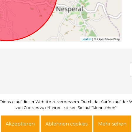
Leaflet
| © OpenStreetMap
 Dienste auf dieser Website zu verbessern. Durch das Surfen auf de
 Dienste auf dieser Website zu verbessern. Durch das Surfen auf de
von Cookies zu erfahren, klicken Sie auf “Mehr sehen“
von Cookies zu erfahren, klicken Sie auf “Mehr sehen“
Akzeptieren
Akzeptieren
Ablehnen cookies
Ablehnen cookies
Mehr sehen
Mehr sehen